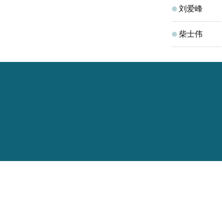
刘爱峰
柴士伟