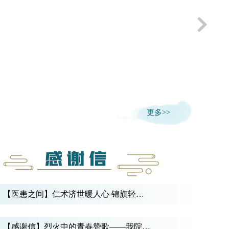
更多>>
【医患之间】仁术济世暖人心 锦旗轻…
【感谢信】烈火中的青春赞歌——我院…