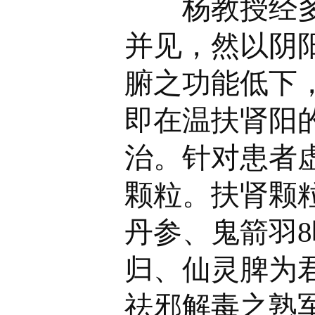
杨教授经多年
并见，然以阴
腑之功能低下
即在温扶肾阳
治。针对患者
颗粒。扶肾颗
丹参、鬼箭羽
归、仙灵脾为
祛邪解毒之熟