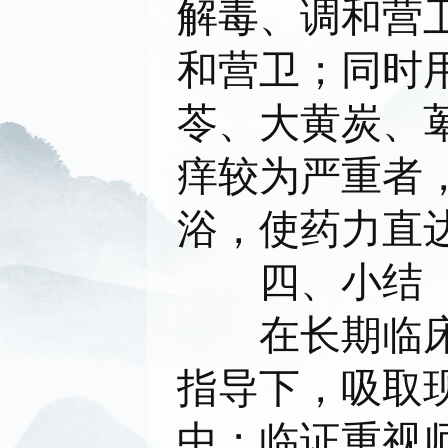
解毒、调和营
和营卫；同时
苓、大黄炭、
痒较为严重者
浴，使药力直
四、小结
在长期临床实
指导下，吸取
中；临证重视