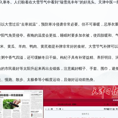
入寒冬。人们盼着在大雪节气中看到“瑞雪兆丰年”的好兆头。天津中医
大雪过后“去寒就温”，预防寒冷侵袭非常必要。但不可暴暖，忌厚衣重
护阳气免受侵夺。夜晚的温度会更低，睡眠时要多加衣被，使四肢暖和、气
小米、黄瓜、羊肉、鸭肉、黄芪都是补脾非常好的食材。大雪节气补脾可
让粥中香气四溢，还可缓解冬日干燥。枸杞子具有补肾益精、养肝明目、
市民最好等太阳升起来再出去锻炼，注意戴好帽子、手套、围巾，避免
走、慢跑、散步、太极拳等小幅度运动，且做好运动前热身。