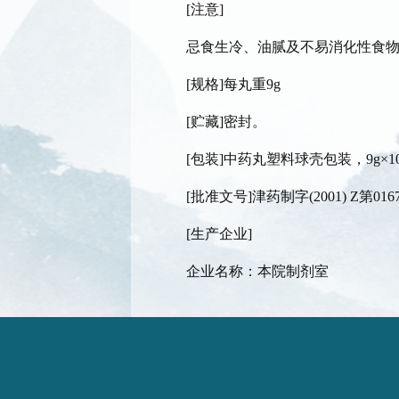
[注意]
忌食生冷、油腻及不易消化性食物
[规格]每丸重9g
[贮藏]密封。
[包装]中药丸塑料球壳包装，9g×1
[批准文号]津药制字(2001) Z第016
[生产企业]
企业名称：本院制剂室