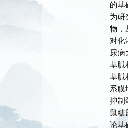
的基
为研
物，
对化
尿病
基胍
基胍
系膜
抑制
鼠糖
论基