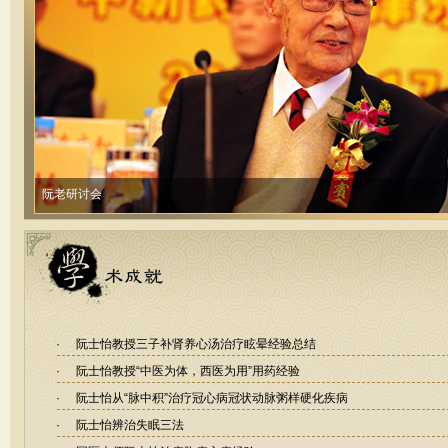
阮老研讨会
·
阮士怡教授三子补肾养心汤治疗眩晕经验总结
·
阮士怡教授“中医为体，西医为用”用药经验
·
阮士怡从“脉中积”治疗冠心病冠状动脉粥样硬化疾病
·
阮士怡辨治失眠三法