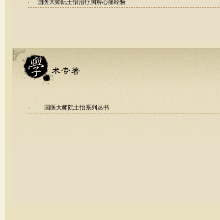
·
国医大师阮士怡治疗胸痹心痛经验
·
国医大师阮士怡系列丛书