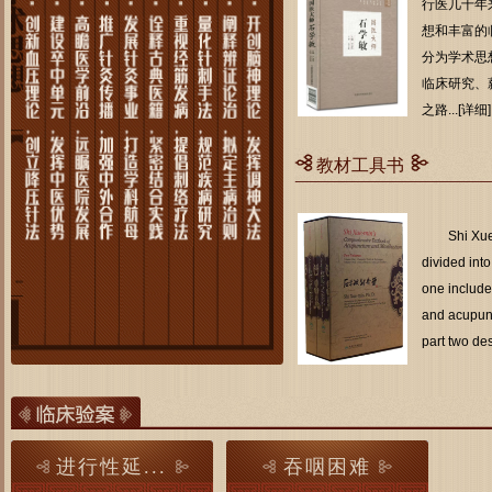
行医几十年
想和丰富的
分为学术思
临床研究、
之路...[
详细
]
教材工具书
Shi Xue
divided into
one include
and acupunc
part two des
进行性延...
吞咽困难