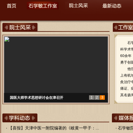
石
科学术
60余
勇于创
他
上有机
灸治疗
痛证、
其名扬
1
2
3
国医大师学术思想研讨会在津召开
【喜报】天津中医一附院编著的《岐黄一甲子：...
石学敏院
・
・