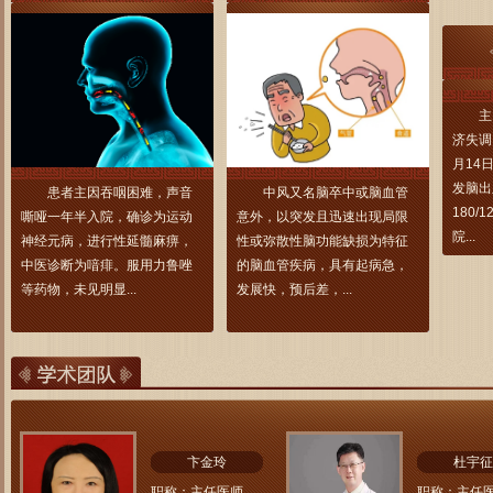
主
济失调
月14
发脑出
患者主因吞咽困难，声音
中风又名脑卒中或脑血管
180
嘶哑一年半入院，确诊为运动
意外，以突发且迅速出现局限
院...
神经元病，进行性延髓麻痹，
性或弥散性脑功能缺损为特征
中医诊断为喑痱。服用力鲁唑
的脑血管疾病，具有起病急，
等药物，未见明显...
发展快，预后差，...
卞金玲
杜宇征
职称：主任医师
职称：主任