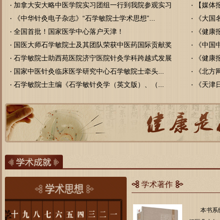
加拿大安大略中医学院实习团组一行到我院参观实习
【媒体报
・
・
《中华针灸电子杂志》“石学敏院士学术思想”...
《大国名
・
・
全国首批！国家医学中心落户天津！
《健康报
・
・
国医大师石学敏院士及其团队荣获中医药国际贡献奖
《中国中
・
・
石学敏院士助西苑医院济宁医院针灸学科跨越式发展
《健康
・
・
国家中医针灸临床医学研究中心石学敏院士牵头...
《北方网
・
・
石学敏院士主编《石学敏针灸学（英文版）、（...
《天津日
・
・
学术著作
本书系