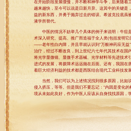
在开始阶段发展缓慢，并不断和神学斗争，后来随着
越来越快，至今可以说是日新月异。这其中的关键是
益的新东西，并勇于抛弃过去的错误。希波克拉底虽被
液学所替代。
中医的情况不妨举几个具体的例子来说明：牛痘是
术深入研究、提高、推广而造福于全人类(包括发明它
——老年性白内障，并且早就认识到“万般神药应无益”
治疗，经过不断改良，到上世纪六七年代其技术在国
将光学显微镜、显微手术器械、光学材料等先进技术
进式的发展，将拨障术远远抛在后面。还有，我国在
着巨大经济利益的技术都是西医结合现代工业科技发
当然，我们可以为上述情况找到很多原因，比如说
侵入挤压，等等。但是我们不要忘记：“内因是变化的
境从未如此良好，作为中医人应该从自身找找原因，