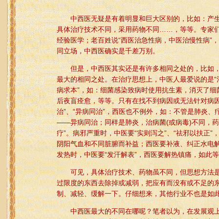
中西医无疑是有着明显和巨大区别的，比如：产生
具体治疗技术不同，采用药物不同……，等等。专家
经验医学；老百姓说“西医治急性病，中医治慢性病”
同立场，中西医确实是千差万别。
但是，中西医其实还是有许多相同之处的，比如，
最大的相同之处。在治疗思想上，中医人最爱说的是“治
病求本”，如：细菌感染致病时使用抗生素，消灭了细
后夜盲痊愈，等等。只有在找不到病因或无法针对病因
治”、“异病同治”，西医也不例外，如：不管是肺炎
——异病同治；同样是肺炎，治病菌(或病毒)不同，药
疗”。病邪严重时，中医要“实则泻之”、“祛邪以扶正”
阴阳气血和不同脏腑而补益；西医要补液、纠正水电
发热时，中医要“发汗解表”，西医要解热镇痛，如此
可见，具体治疗技术、药物虽不同，但思想方法是
过限度的东西去除掉或减弱，把应有而没有或不足的
制、减轻、缓解一下。仔细想来，其他行业不也是如此
中西医最大的不同在哪呢？笔者以为，在发展观上