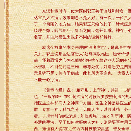
东汉和帝时有一位太医叫郭玉善于诊脉和针灸，而
达官贵人治病，效果却总不是太好。有一次，一位贵
了一个简陋的地方住，结果郭玉只给他扎了一针就痊
腠理至微，随气用巧，针石之间，毫芒即乖。神存于心
名言，并由此衍生出很多不同的理解和解释。
就这个故事的本身来理解“医者意也”，是说医生在
关系。郭玉说那些达官贵人“处尊高以临臣，臣怀怖慑
兢，怀着恐惧之心怎么能够治好病？给这些人治病有“
不强壮，不能使药是三难；养尊处优，好逸恶劳是四
意且犹不尽，何有于病哉！此其所为不愈也。”为贵人
不能一心疗病。
《黄帝内经》说：“粗守形，上守神”，并进一步解
也。”一般的医生在针刺治病的时候只要按照刺法的规则
括医生之神和病人之神两个方面。医生之神是讲医生
散，专意一神，精气之分，毋闻人声，以收其精，必
者。手持针时“如临深渊，如握虎尾”，这才叫守神。
补泄的手法。至于如何掌握病人之神，则需要医生用灵
西。难怪有人说“在近代西方科技繁荣昌盛、普及全